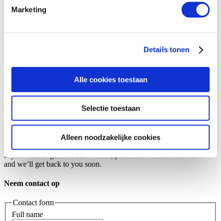
intrekken in de Cookieverklaring.
Marketing
We gebruiken cookies om content en advertenties te
personaliseren, om functies voor social media te bieden
EN
Details tonen
en om ons websiteverkeer te analyseren. Ook delen we
Nederlands
informatie over uw gebruik van onze site met onze
English
Deutsch
partners voor social media, adverteren en analyse. Deze
Alle cookies toestaan
Français
partners kunnen deze gegevens combineren met andere
Español
informatie die u aan ze heeft verstrekt of die ze hebben
Thank you
Selectie toestaan
verzameld op basis van uw gebruik van hun services.
Get in contact with us
Alleen noodzakelijke cookies
If you want to get in touch with us, please fill out the form below
and we’ll get back to you soon.
Neem contact op
Contact form
Full name