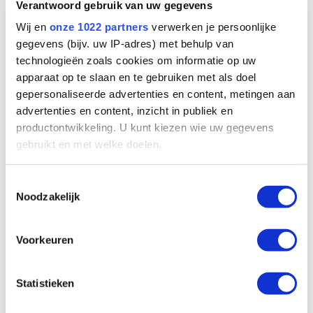
Drinking water - Legionella management
Verantwoord gebruik van uw gegevens
Food & process industry - Water re-use fruit
cooperative
Wij en
onze 1022 partners
verwerken je persoonlijke
Horticulture - Drain water disinfection of strawberry
gegevens (bijv. uw IP-adres) met behulp van
grower
technologieën zoals cookies om informatie op uw
Drinking water - Desalination system in Libya
Maritime - Contribution to fresh water generation
apparaat op te slaan en te gebruiken met als doel
Intensive livestock farming - UV Disinfector skid
gepersonaliseerde advertenties en content, metingen aan
Support
advertenties en content, inzicht in publiek en
Knowledge center
About VGE
productontwikkeling. U kunt kiezen wie uw gegevens
News
gebruikt en met welke doelen.
Contact
Als u het toestaat, willen we ook graag:
Toestemmingsselectie
Noodzakelijk
Informatie verzamelen over uw geografische
locatie, die tot een paar meter nauwkeurig kan zijn
Uw apparaat identificeren door het actief te
Voorkeuren
scannen op specifieke eigenschappen (fingerprinting)
Lees meer over hoe uw persoonlijke gegevens worden
Statistieken
verwerkt en stel uw voorkeuren in het
detailgedeelte
in.
U kunt uw toestemming op elk moment wijzigen of