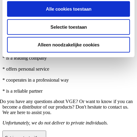
solutions with VGE Pro is possible.
partners voor social media, adverteren en analyse. Deze
Alle cookies toestaan
partners kunnen deze gegevens combineren met andere
Our support team of qualified engineers is available for on-site
informatie die u aan ze heeft verstrekt of die ze hebben
training and technical support, being able to assist in setting up the
entire system. Extensive information and technical knowledge are
Selectie toestaan
verzameld op basis van uw gebruik van hun services.
always provided, to ensure maximum performance and system
reliability.
Alleen noodzakelijke cookies
VGE Pro:
* is a leading company
* offers personal service
* cooperates in a professional way
* is a reliable partner
Do you have any questions about VGE? Or want to know if you can
become a distributor of our products? Don't hesitate to contact us.
We are here to assist you.
Unfortunately, we do not deliver to private individuals.