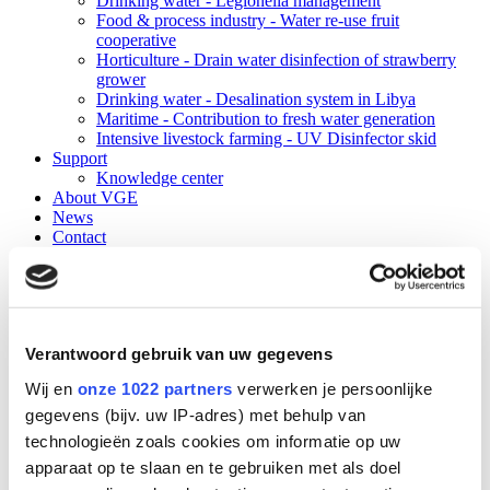
Drinking water - Legionella management
Food & process industry - Water re-use fruit
cooperative
Horticulture - Drain water disinfection of strawberry
grower
Drinking water - Desalination system in Libya
Maritime - Contribution to fresh water generation
Intensive livestock farming - UV Disinfector skid
Support
Knowledge center
About VGE
News
Contact
Verantwoord gebruik van uw gegevens
Wij en
onze 1022 partners
verwerken je persoonlijke
gegevens (bijv. uw IP-adres) met behulp van
technologieën zoals cookies om informatie op uw
apparaat op te slaan en te gebruiken met als doel