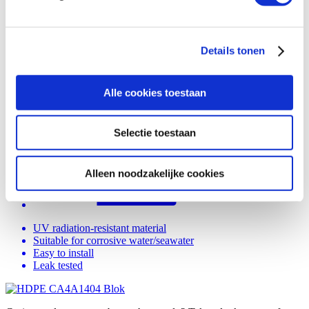
We gebruiken cookies om content en advertenties te
personaliseren, om functies voor social media te bieden
Details tonen
en om ons websiteverkeer te analyseren. Ook delen we
informatie over uw gebruik van onze site met onze
partners voor social media, adverteren en analyse. Deze
Alle cookies toestaan
partners kunnen deze gegevens combineren met andere
informatie die u aan ze heeft verstrekt of die ze hebben
Selectie toestaan
verzameld op basis van uw gebruik van hun services.
Alleen noodzakelijke cookies
UV radiation-resistant material
Suitable for corrosive water/seawater
Easy to install
Leak tested