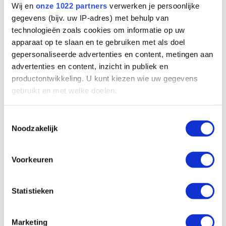
Wij en
onze 1022 partners
verwerken je persoonlijke
Systems used in this case
gegevens (bijv. uw IP-adres) met behulp van
technologieën zoals cookies om informatie op uw
HDPE Low Pressure
UV lamp systems
apparaat op te slaan en te gebruiken met als doel
gepersonaliseerde advertenties en content, metingen aan
Applications
advertenties en content, inzicht in publiek en
productontwikkeling. U kunt kiezen wie uw gegevens
gebruikt en met welke doelen.
Als u het toestaat, willen we ook graag:
Toestemmingsselectie
Noodzakelijk
Informatie verzamelen over uw geografische
locatie, die tot een paar meter nauwkeurig kan zijn
Uw apparaat identificeren door het actief te
Voorkeuren
scannen op specifieke eigenschappen (fingerprinting)
Lees meer over hoe uw persoonlijke gegevens worden
Statistieken
verwerkt en stel uw voorkeuren in het
detailgedeelte
in.
U kunt uw toestemming op elk moment wijzigen of
intrekken in de Cookieverklaring.
Marketing