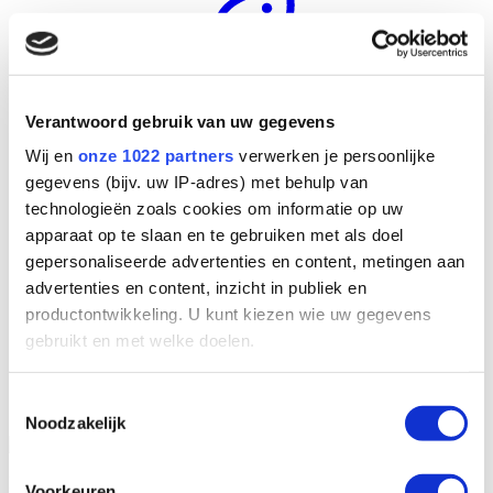
Verantwoord gebruik van uw gegevens
Wij en
onze 1022 partners
verwerken je persoonlijke
gegevens (bijv. uw IP-adres) met behulp van
technologieën zoals cookies om informatie op uw
apparaat op te slaan en te gebruiken met als doel
gepersonaliseerde advertenties en content, metingen aan
advertenties en content, inzicht in publiek en
productontwikkeling. U kunt kiezen wie uw gegevens
gebruikt en met welke doelen.
UV-beständiges Material
Geeignet für korrosives Wasser/Meerwasser
Einfach zu installieren
Als u het toestaat, willen we ook graag:
Toestemmingsselectie
Dichtheitsgeprüft
Noodzakelijk
Informatie verzamelen over uw geografische
locatie, die tot een paar meter nauwkeurig kan zijn
Uw apparaat identificeren door het actief te
Möchten Sie mehr darüber erfahren, was wir tun? Schauen Sie sich
Voorkeuren