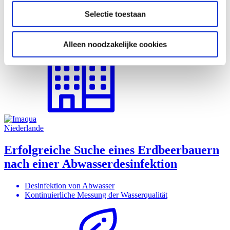
informatie die u aan ze heeft verstrekt of die ze hebben
Wasserdesinfektion einer Forschungseinrichtung
Selectie toestaan
verzameld op basis van uw gebruik van hun services.
Das in der Anlage verwendete Wasser mikrobiologisch
gesund halten
Alleen noodzakelijke cookies
Niederlande
Erfolgreiche Suche eines Erdbeerbauern
nach einer Abwasserdesinfektion
Desinfektion von Abwasser
Kontinuierliche Messung der Wasserqualität