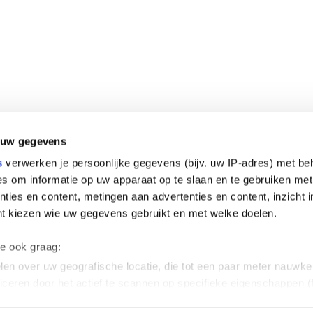
 uw gegevens
s
verwerken je persoonlijke gegevens (bijv. uw IP-adres) met be
s om informatie op uw apparaat op te slaan en te gebruiken met
ties en content, metingen aan advertenties en content, inzicht i
nt kiezen wie uw gegevens gebruikt en met welke doelen.
we ook graag:
en over uw geografische locatie, die tot een paar meter nauwkeu
iceren door het actief te scannen op specifieke eigenschappen (f
soonlijke gegevens worden verwerkt en stel uw voorkeuren in h