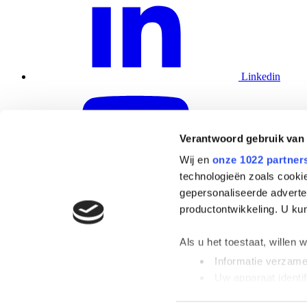
Linkedin
Verantwoord gebruik van
Wij en
onze 1022 partner
technologieën zoals cookie
YouTube
gepersonaliseerde adverten
productontwikkeling. U ku
VGE Pro es parte de
VGE B.V.
Website by Vrolijk Online
Als u het toestaat, willen 
Sistemas
Informatie verzamel
Aplicaciones
Uw apparaat identif
Casos
Apoyo
Lees meer over hoe uw per