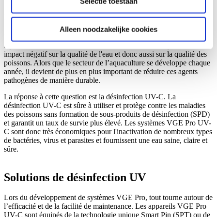
Selectie toestaan
verzameld op basis van uw gebruik van hun services.
nous sommes
VGE PRO
Alleen noodzakelijke cookies
Les agents pathogènes nocifs constituent un fléau dans l’industrie
aquacole et sont souvent contrôlés à l’aide d’antibiotiques. Cela a un
impact négatif sur la qualité de l'eau et donc aussi sur la qualité des
poissons. Alors que le secteur de l’aquaculture se développe chaque
année, il devient de plus en plus important de réduire ces agents
pathogènes de manière durable.
La réponse à cette question est la désinfection UV-C. La
désinfection UV-C est sûre à utiliser et protège contre les maladies
des poissons sans formation de sous-produits de désinfection (SPD)
et garantit un taux de survie plus élevé. Les systèmes VGE Pro UV-
C sont donc très économiques pour l'inactivation de nombreux types
de bactéries, virus et parasites et fournissent une eau saine, claire et
sûre.
Solutions
de désinfection UV
Lors du développement de systèmes VGE Pro, tout tourne autour de
l’efficacité et de la facilité de maintenance. Les appareils VGE Pro
UV-C sont équipés de la technologie unique Smart Pin (SPT) ou de