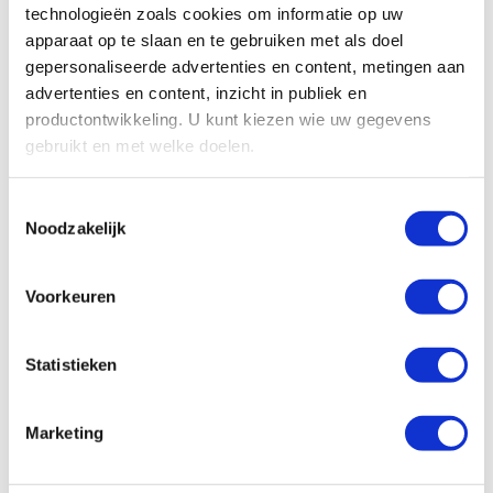
technologieën zoals cookies om informatie op uw
apparaat op te slaan en te gebruiken met als doel
gepersonaliseerde advertenties en content, metingen aan
advertenties en content, inzicht in publiek en
productontwikkeling. U kunt kiezen wie uw gegevens
gebruikt en met welke doelen.
Als u het toestaat, willen we ook graag:
Toestemmingsselectie
Noodzakelijk
Informatie verzamelen over uw geografische
locatie, die tot een paar meter nauwkeurig kan zijn
Uw apparaat identificeren door het actief te
Voorkeuren
scannen op specifieke eigenschappen (fingerprinting)
Lees meer over hoe uw persoonlijke gegevens worden
Statistieken
verwerkt en stel uw voorkeuren in het
detailgedeelte
in.
U kunt uw toestemming op elk moment wijzigen of
intrekken in de Cookieverklaring.
Marketing
We gebruiken cookies om content en advertenties te