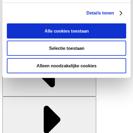
personaliseren, om functies voor social media te bieden
Details tonen
en om ons websiteverkeer te analyseren. Ook delen we
informatie over uw gebruik van onze site met onze
partners voor social media, adverteren en analyse. Deze
Alle cookies toestaan
partners kunnen deze gegevens combineren met andere
informatie die u aan ze heeft verstrekt of die ze hebben
Selectie toestaan
verzameld op basis van uw gebruik van hun services.
Alleen noodzakelijke cookies