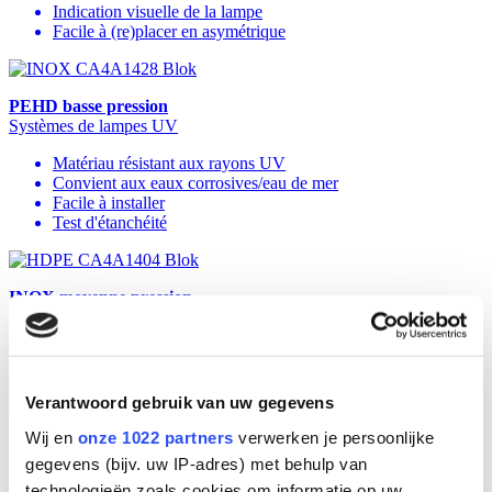
Indication visuelle de la lampe
Facile à (re)placer en asymétrique
PEHD basse pression
Systèmes de lampes UV
Matériau résistant aux rayons UV
Convient aux eaux corrosives/eau de mer
Facile à installer
Test d'étanchéité
INOX moyenne pression
Systèmes de lampes UV
Design compact
Conception de chambre d'irradiation à flux transversal avec
faible perte de pression
Verantwoord gebruik van uw gegevens
Facile à (re)placer une lampe à culot simple
Réduction efficace des chloramines
Wij en
onze 1022 partners
verwerken je persoonlijke
Système de nettoyage optionnel disponible pour les modèles à
gegevens (bijv. uw IP-adres) met behulp van
partir de 1500 W
technologieën zoals cookies om informatie op uw