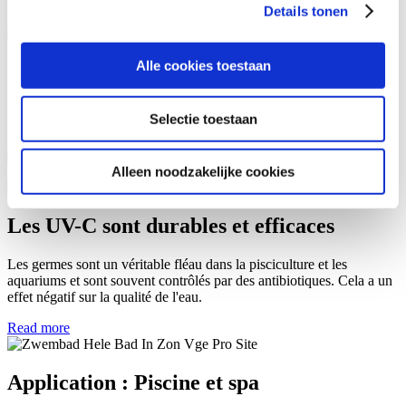
chaque problème.
Details tonen
en om ons websiteverkeer te analyseren. Ook delen we
informatie over uw gebruik van onze site met onze
partners voor social media, adverteren en analyse. Deze
Unités de contrôle
Alle cookies toestaan
partners kunnen deze gegevens combineren met andere
Une unité de contrôle pour chaque système VGE Pro UV-C
informatie die u aan ze heeft verstrekt of die ze hebben
Selectie toestaan
verzameld op basis van uw gebruik van hun services.
Alleen noodzakelijke cookies
Les UV-C sont durables et efficaces
Les germes sont un véritable fléau dans la pisciculture et les
aquariums et sont souvent contrôlés par des antibiotiques. Cela a un
effet négatif sur la qualité de l'eau.
Read more
Application : Piscine et spa