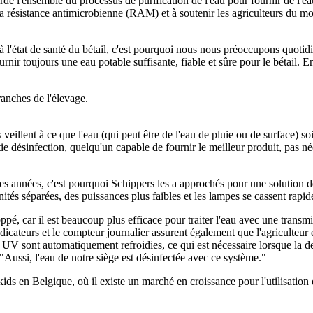
semble du processus de purification de l'eau pour fournir de l'eau pot
a résistance antimicrobienne (RAM) et à soutenir les agriculteurs du mo
 l'état de santé du bétail, c'est pourquoi nous nous préoccupons quotidi
rnir toujours une eau potable suffisante, fiable et sûre pour le bétail. 
ranches de l'élevage.
ls veillent à ce que l'eau (qui peut être de l'eau de pluie ou de surface) s
tie désinfection, quelqu'un capable de fournir le meilleur produit, pas n
 années, c'est pourquoi Schippers les a approchés pour une solution de
unités séparées, des puissances plus faibles et les lampes se cassent rapi
é, car il est beaucoup plus efficace pour traiter l'eau avec une transm
ndicateurs et le compteur journalier assurent également que l'agriculteur es
s UV sont automatiquement refroidies, ce qui est nécessaire lorsque la 
 "Aussi, l'eau de notre siège est désinfectée avec ce système."
 en Belgique, où il existe un marché en croissance pour l'utilisation de 