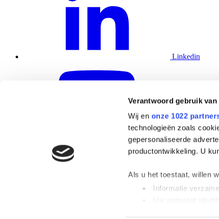
Linkedin
Verantwoord gebruik van
Wij en
onze 1022 partner
technologieën zoals cookie
YouTube
gepersonaliseerde adverten
productontwikkeling. U ku
VGE Pro fait partie de
VGE B.V.
Website by Vrolijk Online
Als u het toestaat, willen 
Systèmes
Informatie verzamel
Applications
Uw apparaat identif
Références
Soutien
Lees meer over hoe uw per