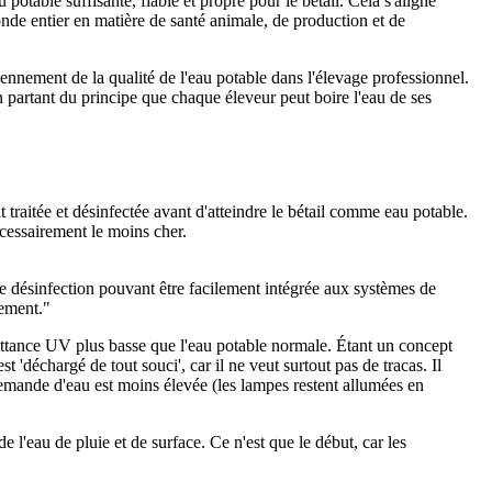
able suffisante, fiable et propre pour le bétail. Cela s'aligne
nde entier en matière de santé animale, de production et de
ennement de la qualité de l'eau potable dans l'élevage professionnel.
En partant du principe que chaque éleveur peut boire l'eau de ses
oit traitée et désinfectée avant d'atteindre le bétail comme eau potable.
écessairement le moins cher.
 désinfection pouvant être facilement intégrée aux systèmes de
dement."
ittance UV plus basse que l'eau potable normale. Étant un concept
t 'déchargé de tout souci', car il ne veut surtout pas de tracas. Il
demande d'eau est moins élevée (les lampes restent allumées en
l'eau de pluie et de surface. Ce n'est que le début, car les