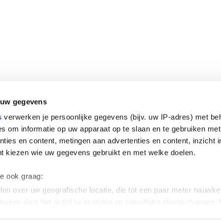
 uw gegevens
s
verwerken je persoonlijke gegevens (bijv. uw IP-adres) met be
s om informatie op uw apparaat op te slaan en te gebruiken met
ties en content, metingen aan advertenties en content, inzicht i
nt kiezen wie uw gegevens gebruikt en met welke doelen.
we ook graag:
en over uw geografische locatie, die tot een paar meter nauwkeu
iceren door het actief te scannen op specifieke eigenschappen (f
soonlijke gegevens worden verwerkt en stel uw voorkeuren in h