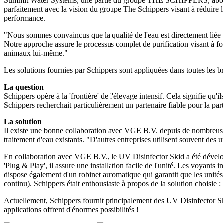
Summit Water Systems, une partie du groupe THE SCHIPPERS, aborde l'en
parfaitement avec la vision du groupe The Schippers visant à réduire l
performance.
"Nous sommes convaincus que la qualité de l'eau est directement liée à
Notre approche assure le processus complet de purification visant à fou
animaux lui-même."
Les solutions fournies par Schippers sont appliquées dans toutes les b
La question
Schippers opère à la 'frontière' de l'élevage intensif. Cela signifie qu'i
Schippers recherchait particulièrement un partenaire fiable pour la par
La solution
Il existe une bonne collaboration avec VGE B.V. depuis de nombreuses
traitement d'eau existants. "D'autres entreprises utilisent souvent des 
En collaboration avec VGE B.V., le UV Disinfector Skid a été développ
'Plug & Play', il assure une installation facile de l'unité. Les voyants i
dispose également d'un robinet automatique qui garantit que les unité
continu). Schippers était enthousiaste à propos de la solution choisie :
Actuellement, Schippers fournit principalement des UV Disinfector Skids
applications offrent d'énormes possibilités !