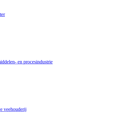
ter
ddelen- en procesindustrie
ve veehouderij