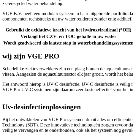
• Gerecycled water behandeling
VGE B.V. heeft een modulair systeem in haar uitgebreide portfolio da
componenten rechtstreeks uit uw water oxideren zonder enig additie
Gebruikt de oxidatieve kracht van het hydroxylradicaal (*OH)
Verlaagt het CZV- en TOC-gehalte in uw water
Wordt geadviseerd als laatste stap in waterbehandelingssysteme
wij zijn
VGE PRO
Schadelijke ziekteverwekkers zijn een plaag binnen de aquacultuursec
vissen. Aangezien de aquacultuursector elk jaar groeit, wordt het be
Het antwoord hierop is UV-C desinfectie. UV-C desinfectie is veilig 
VGE Pro UV-C systemen zijn daarom zeer kosteneffectief voor het inac
Uv-desinfectieoplossingen
Bij het ontwikkelen van VGE Pro systemen draait alles om efficiën
Technology (SBT). Deze innovatieve technologieën zorgen ervoor dat
veilig te vervangen en te onderhouden, ook als het systeem nog gevuld