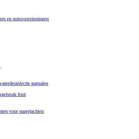
ers en nutsvoorzieningen
m
waterdesinfectie garnalen
gebruik fruit
men voor superjachten