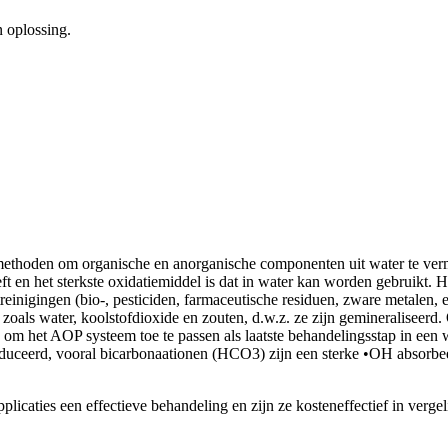
 oplossing.
thoden om organische en anorganische componenten uit water te vermi
eft en het sterkste oxidatiemiddel is dat in water kan worden gebruikt
gingen (bio-, pesticiden, farmaceutische residuen, zware metalen, etc
n zoals water, koolstofdioxide en zouten, d.w.z. ze zijn gemineralisee
om het AOP systeem toe te passen als laatste behandelingsstap in een 
educeerd, vooral bicarbonaationen (HCO3) zijn een sterke •OH absorbe
licaties een effectieve behandeling en zijn ze kosteneffectief in vergel