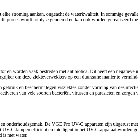
t elke stroming aankan, ongeacht de waterkwaliteit. In sommige gevall
f, dit proces wordt fotolyse genoemd en kan ook worden gerealiseerd m
n
tor en worden vaak bestreden met antibiotica. Dit heeft een negatieve 
langrijker om deze ziekteverwekkers op een duurzame manier te vermind
in gebruik en beschermt tegen visziektes zonder vorming van desinfect
tiveren van vele soorten bacteriën, virussen en parasieten en zorgen v
tie en onderhoudsgemak. De VGE Pro UV-C apparaten zijn uitgerust me
 UV-C-lampen efficiënt en intelligent in het UV-C-apparaat worden ge
 is met water.