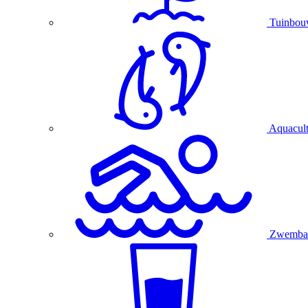
Tuinbo
Aquacul
Zwembad