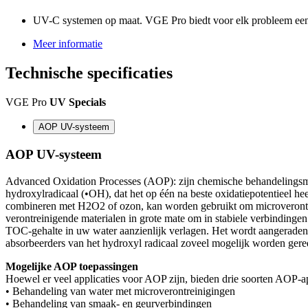
UV-C systemen op maat. VGE Pro biedt voor elk probleem een
Meer informatie
Technische
specificaties
VGE Pro
UV Specials
AOP UV-systeem
AOP UV-systeem
Advanced Oxidation Processes (AOP): zijn chemische behandelingsme
hydroxylradicaal (•OH), dat het op één na beste oxidatiepotentieel he
combineren met H2O2 of ozon, kan worden gebruikt om microverontreini
verontreinigende materialen in grote mate om in stabiele verbindinge
TOC-gehalte in uw water aanzienlijk verlagen. Het wordt aangeraden 
absorbeerders van het hydroxyl radicaal zoveel mogelijk worden ger
Mogelijke AOP toepassingen
Hoewel er veel applicaties voor AOP zijn, bieden drie soorten AOP-app
• Behandeling van water met microverontreinigingen
• Behandeling van smaak- en geurverbindingen