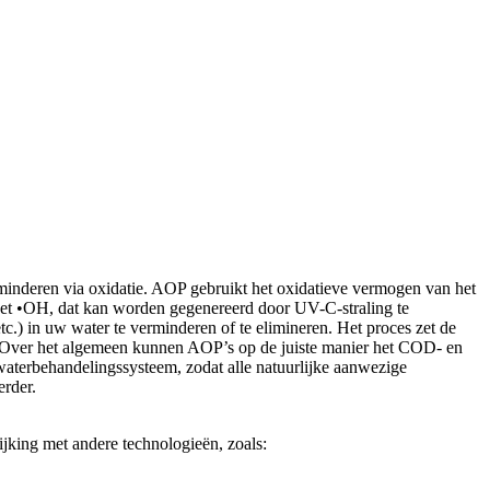
nderen via oxidatie. AOP gebruikt het oxidatieve vermogen van het
. Het •OH, dat kan worden gegenereerd door UV-C-straling te
.) in uw water te verminderen of te elimineren. Het proces zet de
rd. Over het algemeen kunnen AOP’s op de juiste manier het COD- en
waterbehandelingssysteem, zodat alle natuurlijke aanwezige
erder.
ijking met andere technologieën, zoals: