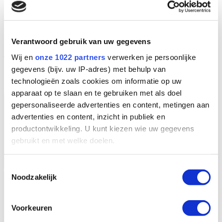
Het VGE Pro assortiment bestaat uit een complete selectie
industriële desinfectiesystemen op basis van UV-C technologie.
Verantwoord gebruik van uw gegevens
*Capaciteit op basis van 400 J/m², T
= 98 %,
10 mm @ 254 nm
MPSSM-gemiddelde intensiteit (max. flow van 3 m/s niet
Wij en
onze 1022 partners
verwerken je persoonlijke
meegenomen)
gegevens (bijv. uw IP-adres) met behulp van
technologieën zoals cookies om informatie op uw
apparaat op te slaan en te gebruiken met als doel
gepersonaliseerde advertenties en content, metingen aan
advertenties en content, inzicht in publiek en
productontwikkeling. U kunt kiezen wie uw gegevens
gebruikt en met welke doelen.
Als u het toestaat, willen we ook graag:
Toestemmingsselectie
Noodzakelijk
Informatie verzamelen over uw geografische
locatie, die tot een paar meter nauwkeurig kan zijn
Uw apparaat identificeren door het actief te
Voorkeuren
scannen op specifieke eigenschappen (fingerprinting)