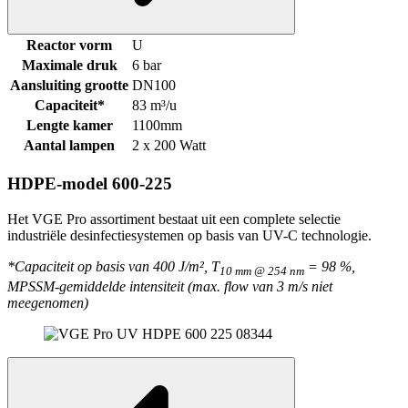
Reactor vorm
U
Maximale druk
6 bar
Aansluiting grootte
DN100
Capaciteit*
83 m³/u
Lengte kamer
1100mm
Aantal lampen
2 x 200 Watt
HDPE-model 600-225
Het VGE Pro assortiment bestaat uit een complete selectie
industriële desinfectiesystemen op basis van UV-C technologie.
*Capaciteit op basis van 400 J/m², T
= 98 %,
10 mm @ 254 nm
MPSSM-gemiddelde intensiteit (max. flow van 3 m/s niet
meegenomen)