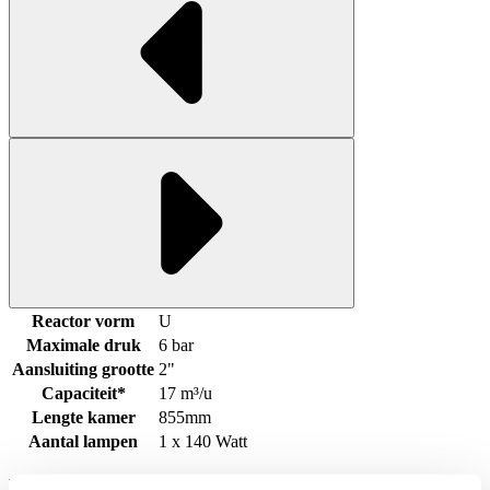
Reactor vorm
U
Maximale druk
6 bar
Aansluiting grootte
2"
Capaciteit*
17 m³/u
Lengte kamer
855mm
Aantal lampen
1 x 140 Watt
HDPE-model 200-110