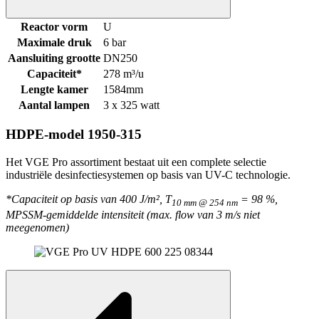
Reactor vorm
U
Maximale druk
6 bar
Aansluiting grootte
DN250
Capaciteit*
278 m³/u
Lengte kamer
1584mm
Aantal lampen
3 x 325 watt
HDPE-model 1950-315
Het VGE Pro assortiment bestaat uit een complete selectie
industriële desinfectiesystemen op basis van UV-C technologie.
*Capaciteit op basis van 400 J/m², T
= 98 %,
10 mm @ 254 nm
MPSSM-gemiddelde intensiteit (max. flow van 3 m/s niet
meegenomen)