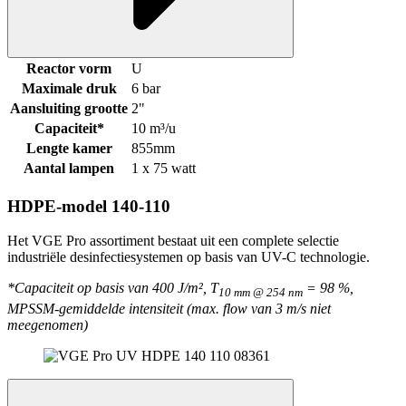
Reactor vorm
U
Maximale druk
6 bar
Aansluiting grootte
2"
Capaciteit*
10 m³/u
Lengte kamer
855mm
Aantal lampen
1 x 75 watt
HDPE-model 140-110
Het VGE Pro assortiment bestaat uit een complete selectie
industriële desinfectiesystemen op basis van UV-C technologie.
*Capaciteit op basis van 400 J/m², T
= 98 %,
10 mm @ 254 nm
MPSSM-gemiddelde intensiteit (max. flow van 3 m/s niet
meegenomen)