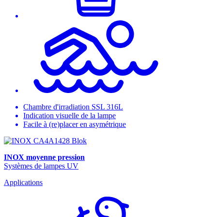
Chambre d'irradiation SSL 316L
Indication visuelle de la lampe
Facile à (re)placer en asymétrique
INOX moyenne pression
Systèmes de lampes UV
Applications