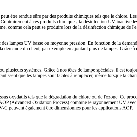
peut être rendue sûre par des produits chimiques tels que le chlore. L
 Contrairement à ces produits chimiques, la désinfection UV inactive le
, comme cela peut se produire lors de la désinfection chimique de l'e
des lampes UV basse ou moyenne pression. En fonction de la demande d
la demande du client, par exemple en ajoutant plus de lampes. Grâce à de
 plusieurs systèmes. Grâce à nos têtes de lampe spéciales, il est toujo
issent que les lampes sont faciles à remplacer, même lorsque la chambr
us oxydatifs tels que la dégradation du chlore ou de l'ozone. Ce proce
. L'AOP (Advanced Oxidation Process) combine le rayonnement UV avec
UV-C peuvent également être dimensionnés pour les applications AOP.