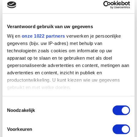
Drinkwater - Legionellabeheer
Levensmiddelen- & procesindustrie - Coöperatie
waterhergebruik fruit
Tuinbouw - Drainwaterontsmetting van aardbeienteler
Drinkwater - Ontziltingssysteem in Libië
Verantwoord gebruik van uw gegevens
Maritiem - Onze bijdrage aan
zoetwateropwekkingssystemen voor superjachten
Wij en
onze 1022 partners
verwerken je persoonlijke
Intensieve veehouderij - UV-desinfectorskid
gegevens (bijv. uw IP-adres) met behulp van
Support
Kenniscentrum
technologieën zoals cookies om informatie op uw
Over VGE
apparaat op te slaan en te gebruiken met als doel
Actueel
gepersonaliseerde advertenties en content, metingen aan
Contact
advertenties en content, inzicht in publiek en
productontwikkeling. U kunt kiezen wie uw gegevens
gebruikt en met welke doelen.
Als u het toestaat, willen we ook graag:
Toestemmingsselectie
Noodzakelijk
Informatie verzamelen over uw geografische
locatie, die tot een paar meter nauwkeurig kan zijn
Uw apparaat identificeren door het actief te
Voorkeuren
scannen op specifieke eigenschappen (fingerprinting)