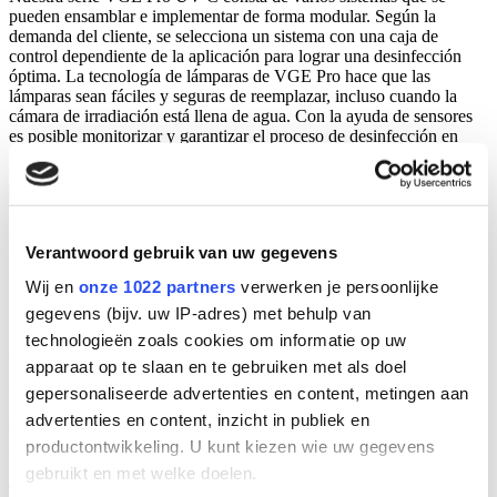
pueden ensamblar e implementar de forma modular. Según la
demanda del cliente, se selecciona un sistema con una caja de
control dependiente de la aplicación para lograr una desinfección
óptima. La tecnología de lámparas de VGE Pro hace que las
lámparas sean fáciles y seguras de reemplazar, incluso cuando la
cámara de irradiación está llena de agua. Con la ayuda de sensores
es posible monitorizar y garantizar el proceso de desinfección en
todo momento.
CASO: CENTRO DE INVESTIGACIÓN
Verantwoord gebruik van uw gegevens
DE DESINFECCIÓN DE AGUA DE
Wij en
onze 1022 partners
verwerken je persoonlijke
CAMARÓN
gegevens (bijv. uw IP-adres) met behulp van
technologieën zoals cookies om informatie op uw
Read more
apparaat op te slaan en te gebruiken met als doel
Soluciones aplicadas
:
gepersonaliseerde advertenties en content, metingen aan
advertenties en content, inzicht in publiek en
INOX Baja Presión
Sistemas de lámparas UV
productontwikkeling. U kunt kiezen wie uw gegevens
gebruikt en met welke doelen.
Aplicaciones