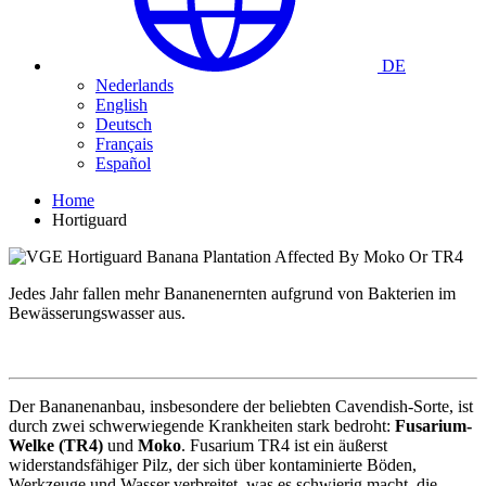
DE
Nederlands
English
Deutsch
Français
Español
Home
Hortiguard
Jedes Jahr fallen mehr Bananenernten aufgrund von Bakterien im
Bewässerungswasser aus.
Der Bananenanbau, insbesondere der beliebten Cavendish-Sorte, ist
durch zwei schwerwiegende Krankheiten stark bedroht:
Fusarium-
Welke (TR4)
und
Moko
. Fusarium TR4 ist ein äußerst
widerstandsfähiger Pilz, der sich über kontaminierte Böden,
Werkzeuge und Wasser verbreitet, was es schwierig macht, die