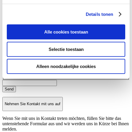
We gebruiken cookies om content en advertenties te
Company
personaliseren, om functies voor social media te bieden
Details tonen
en om ons websiteverkeer te analyseren. Ook delen we
Telephone number
informatie over uw gebruik van onze site met onze
E-mail
partners voor social media, adverteren en analyse. Deze
Alle cookies toestaan
partners kunnen deze gegevens combineren met andere
Subject
informatie die u aan ze heeft verstrekt of die ze hebben
Selectie toestaan
verzameld op basis van uw gebruik van hun services.
Question
Alleen noodzakelijke cookies
Nehmen Sie Kontakt mit uns auf
Wenn Sie mit uns in Kontakt treten möchten, füllen Sie bitte das
untenstehende Formular aus und wir werden uns in Kürze bei Ihnen
melden.