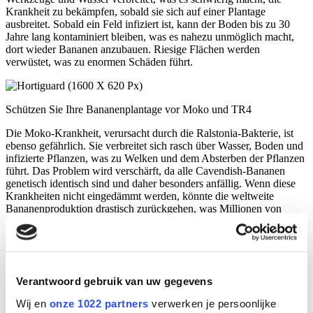
Krankheit zu bekämpfen, sobald sie sich auf einer Plantage
ausbreitet. Sobald ein Feld infiziert ist, kann der Boden bis zu 30
Jahre lang kontaminiert bleiben, was es nahezu unmöglich macht,
dort wieder Bananen anzubauen. Riesige Flächen werden
verwüstet, was zu enormen Schäden führt.
Schützen Sie Ihre Bananenplantage vor Moko und TR4
Die Moko-Krankheit, verursacht durch die Ralstonia-Bakterie, ist
ebenso gefährlich. Sie verbreitet sich rasch über Wasser, Boden und
infizierte Pflanzen, was zu Welken und dem Absterben der Pflanzen
führt. Das Problem wird verschärft, da alle Cavendish-Bananen
genetisch identisch sind und daher besonders anfällig. Wenn diese
Krankheiten nicht eingedämmt werden, könnte die weltweite
Bananenproduktion drastisch zurückgehen, was Millionen von
Menschen betreffen würde, die von dieser Kulturpflanze abhängig
sind.
Desinfizieren Sie Ihr Wasser mit UV
Verantwoord gebruik van uw gegevens
Um Bananenanbauflächen, insbesondere die anfällige Cavendish-
Sorte, zu schützen, ist es entscheidend, das Bewässerungswasser zu
Wij en
onze 1022 partners
verwerken je persoonlijke