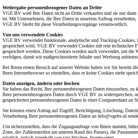
Weitergabe personenbezogener Daten an Dritte
VGE BV wird Ihre Daten nicht an Dritte verkaufen und sie nur dann w
ist. Mit Unternehmen, die Ihre Daten in unserem Auftrag verarbeiten,
VGE BV bleibt für diese Verarbeitungsvorgänge verantwortlich.
Von uns verwendete Cookies
VGE BV verwendet funktionale, analytische und Tracking-Cookies. Ei
gespeichert wird. VGE BV verwendet Cookies mit rein technischer Fun
gespeichert werden. Diese Cookies werden auch verwendet, um die Web
verfolgen, damit wir maßgeschneiderte Inhalte und Werbung anbiete
Bei Ihrem ersten Besuch auf unserer Website haben wir Sie bereits ü
Ihren Internetbrowser so einstellen, dass er keine Cookies mehr spei
Daten anzeigen, ändern oder löschen
Sie haben das Recht, Ihre personenbezogenen Daten einzusehen, zu ko
Ihrer personenbezogenen Daten durch VGE BV zu widersprechen, und S
gespeicherten personenbezogenen Daten in einer Computerdatei an Si
Sie können einen Antrag auf Zugriff, Berichtigung, Löschung, Daten
Verarbeitung Ihrer personenbezogenen Daten an info@vgebv.nl send
Um sicherzustellen, dass die Zugangsanfrage von Ihnen stammt, bitte
Zone, der Zahlenstreifen am unteren Rand des Passes), die Passnumm
möglich, jedoch innerhalb von vier Wochen, beantworten.