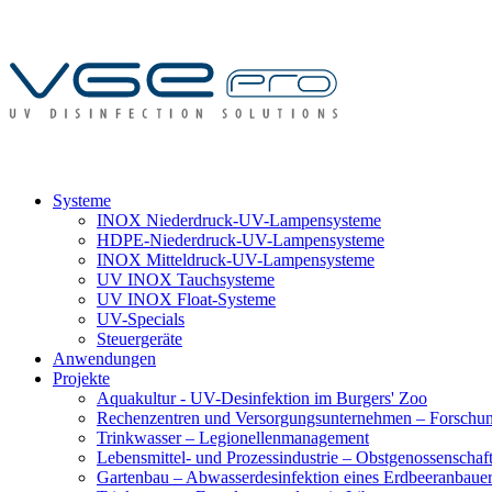
Systeme
INOX Niederdruck-UV-Lampensysteme
HDPE-Niederdruck-UV-Lampensysteme
INOX Mitteldruck-UV-Lampensysteme
UV INOX Tauchsysteme
UV INOX Float-Systeme
UV-Specials
Steuergeräte
Anwendungen
Projekte
Aquakultur - UV-Desinfektion im Burgers' Zoo
Rechenzentren und Versorgungsunternehmen – Forschung
Trinkwasser – Legionellenmanagement
Lebensmittel- und Prozessindustrie – Obstgenossenscha
Gartenbau – Abwasserdesinfektion eines Erdbeeranbaue