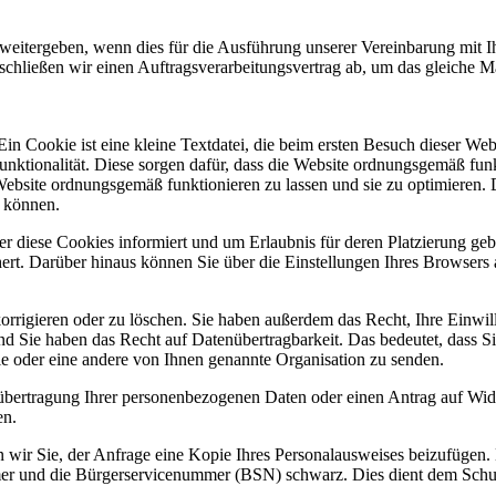
eitergeben, wenn dies für die Ausführung unserer Vereinbarung mit Ihn
 schließen wir einen Auftragsverarbeitungsvertrag ab, um das gleiche Ma
n Cookie ist eine kleine Textdatei, die beim ersten Besuch dieser We
ktionalität. Diese sorgen dafür, dass die Website ordnungsgemäß funkt
site ordnungsgemäß funktionieren zu lassen und sie zu optimieren. Da
n können.
ber diese Cookies informiert und um Erlaubnis für deren Platzierung 
chert. Darüber hinaus können Sie über die Einstellungen Ihres Browsers
rrigieren oder zu löschen. Sie haben außerdem das Recht, Ihre Einwil
ie haben das Recht auf Datenübertragbarkeit. Das bedeutet, dass Sie 
e oder eine andere von Ihnen genannte Organisation zu senden.
übertragung Ihrer personenbezogenen Daten oder einen Antrag auf Wide
en.
n wir Sie, der Anfrage eine Kopie Ihres Personalausweises beizufügen
er und die Bürgerservicenummer (BSN) schwarz. Dies dient dem Schutz