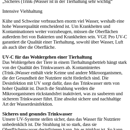
„Sicheres (Trink-)Wasser ist in der Tierhaltung sehr wichtig“
Intensive Viehhaltung
Kühe und Schweine verbrauchen enorm viel Wasser, weshalb eine
hohe Wasserqualität entscheidend ist. Um Krankheiten und
Kontaminationen weiter vorzubeugen, müssen die Oberflächen
außerdem frei von Bakterien und Krankheiten sein. VGE Pro UV-C
garantiert die Qualität einer Tierhaltung, sowohl über Wasser, Luft
als auch über die Oberfläche.
UV-C für das Wohlergehen einer Tierhaltung
Das Wohlergehen der Tiere in einem Tierhaltungsbetrieb hängt stark
von der Qualität des Trinkwassers ab. Kontaminiertes
(Trink-)Wasser enthält viele Keime und andere Mikroorganismen,
die der Gesundheit der Nutztiere nicht förderlich sind. Die
Desinfektion mit UV sorgt dafür, dass das Trinkwasser stets von
hoher Qualität ist. Durch die Strahlung werden die
Mikroorganismen rückstandsfrei inaktiviert, was zu sauberem und
sicherem Trinkwasser führt. Eine absolut sichere und nachhaltige
Art der Wasserdesinfektion.
Sicheres und gesundes Trinkwasser
Unsere UV-Systeme stellen sicher, dass das Wasser für Nutztiere
unbedenklich ist. Die Strahlung ist so stark, dass sie
Oberflächenwasser desinfizieren kann, bis es trinkbar ist. So kann