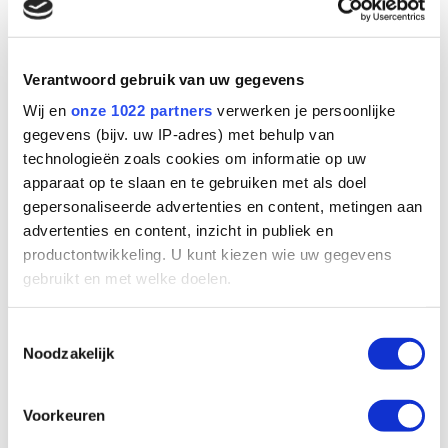
Verantwoord gebruik van uw gegevens
Wij en
onze 1022 partners
verwerken je persoonlijke
gegevens (bijv. uw IP-adres) met behulp van
technologieën zoals cookies om informatie op uw
apparaat op te slaan en te gebruiken met als doel
gepersonaliseerde advertenties en content, metingen aan
advertenties en content, inzicht in publiek en
productontwikkeling. U kunt kiezen wie uw gegevens
gebruikt en met welke doelen.
Als u het toestaat, willen we ook graag:
Toestemmingsselectie
Noodzakelijk
Informatie verzamelen over uw geografische
locatie, die tot een paar meter nauwkeurig kan zijn
Uw apparaat identificeren door het actief te
Voorkeuren
scannen op specifieke eigenschappen (fingerprinting)