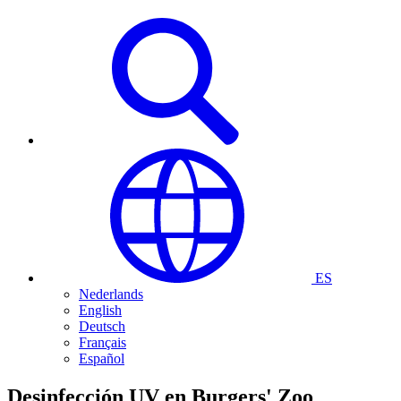
ES
Nederlands
English
Deutsch
Français
Español
Desinfección UV en
Burgers' Zoo