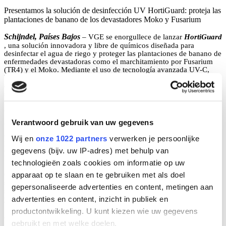
Presentamos la solución de desinfección UV HortiGuard: proteja las
plantaciones de banano de los devastadores Moko y Fusarium
Schijndel, Países Bajos
– VGE se enorgullece de lanzar
HortiGuard
, una solución innovadora y libre de químicos diseñada para
desinfectar el agua de riego y proteger las plantaciones de banano de
enfermedades devastadoras como el marchitamiento por Fusarium
(TR4) y el Moko. Mediante el uso de tecnología avanzada UV-C,
HortiGuard elimina los patógenos dañinos del agua de riego,
evitando que se propaguen por los cultivos y las regiones. Esta
solución ha sido rigurosamente probada y validada por la reconocida
Universidad de Wageningen, lo que garantiza tanto la seguridad
como la eficacia.
Verantwoord gebruik van uw gegevens
VGE cuenta con más de 40 años de experiencia en el tratamiento del
agua y continúa ofreciendo soluciones diseñadas, fabricadas y
Wij en
onze 1022 partners
verwerken je persoonlijke
probadas en los Países Bajos. La serie HortiGuard ofrece protección
gegevens (bijv. uw IP-adres) met behulp van
confiable y ecológica a los productores de banano de todo el mundo,
lo que ayuda a asegurar el futuro de sus cultivos.
technologieën zoals cookies om informatie op uw
apparaat op te slaan en te gebruiken met als doel
Con docenas de instalaciones exitosas en América Latina y el
sudeste asiático, HortiGuard ya está teniendo un impacto
gepersonaliseerde advertenties en content, metingen aan
significativo en las plantaciones de banano, ofreciendo soporte local
advertenties en content, inzicht in publiek en
y servicio experto para garantizar resultados a largo plazo.
productontwikkeling. U kunt kiezen wie uw gegevens
¿Interesado? Contáctenos ahora:
gebruikt en met welke doelen.